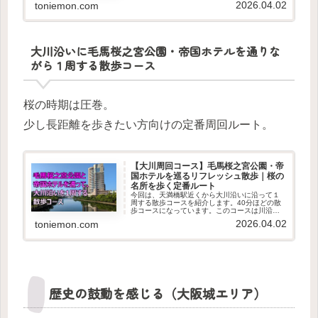
2026.04.02
toniemon.com
運動不足解消や気分転換の散歩に役立ててもら
えればと思います。天満橋駅から...
大川沿いに毛馬桜之宮公園・帝国ホテルを通りな
がら１周する散歩コース
桜の時期は圧巻。
少し長距離を歩きたい方向けの定番周回ルート。
【大川周回コース】毛馬桜之宮公園・帝
国ホテルを巡るリフレッシュ散歩｜桜の
名所を歩く定番ルート
今回は、天満橋駅近くから大川沿いに沿って１
周する散歩コースを紹介します。40分ほどの散
歩コースになっています。このコースは川沿い
で緑も多いコースなので、散歩にはとても良い
2026.04.02
toniemon.com
コースです。大川沿いに毛馬桜之宮公園を通り
ながら１周する散歩コースのマ...
歴史の鼓動を感じる（大阪城エリア）