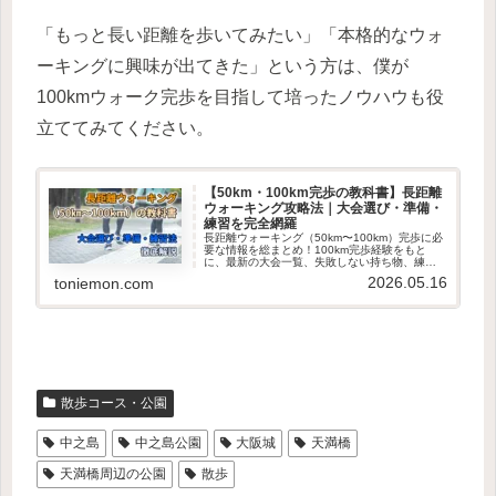
「もっと長い距離を歩いてみたい」「本格的なウォ
ーキングに興味が出てきた」という方は、僕が
100kmウォーク完歩を目指して培ったノウハウも役
立ててみてください。
【50km・100km完歩の教科書】長距離
ウォーキング攻略法｜大会選び・準備・
練習を完全網羅
長距離ウォーキング（50km〜100km）完歩に必
要な情報を総まとめ！100km完歩経験をもと
に、最新の大会一覧、失敗しない持ち物、練習
法、やってはいけない失敗対策をフラットに解
2026.05.16
toniemon.com
説します。初心者の方はまずこの記事からチェ
ック！
散歩コース・公園
中之島
中之島公園
大阪城
天満橋
天満橋周辺の公園
散歩