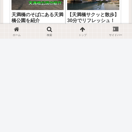
天満橋のそばにある天満
【天満橋サクッと散歩】
橋公園を紹介
30分でリフレッシュ！
南天満公園と大川沿いの
天満橋公園の場所天満橋公園
周回ルート紹介
は、京阪・天満橋駅、大阪メ
今回は、天満橋駅から天神
ホーム
検索
トップ
サイドバー
トロ谷町線・天満橋駅から徒
橋、南天満公園、天満橋を通
歩5分のところにあります。駅
って天満橋駅に戻ってくる散
から天満橋を渡ってすぐの大
歩コースを紹介します。ちょ
川沿いにあります。天満橋公
っとした散歩にオススメのコ
散歩コース・公園
散歩コース・公園
園の紹介天満橋公園は春の桜
ースになっているので、これ
がとても綺麗な場所です。近
を参考に日頃の運動不足解消
くには桜の通り抜けで有名な
や気分転換の散歩に役立てて
造幣...
もらえればと思います。天満
橋駅から...
【中之島一周散歩】写真
大阪天満宮の南東にある
＆マップで迷わない！水
滝川公園の紹介
都大阪を満喫する6kmコ
滝川公園の場所滝川公園は、
ース徹底解説
大阪メトロ谷町線の南森町駅
今回は、中之島を１周する散
と天満橋駅のちょうど間ぐら
歩コースを紹介します。約
いにあります。駐車場専用の
6.5km、1時間半ほどの散歩コ
駐車場はないので、滝川公園
ースになっています。遊歩道
周辺のコインパーキングを利
も多いコースなので、歩きや
散歩コース・公園
散歩コース・公園
用してください。滝川公園の
すいコースになっています。