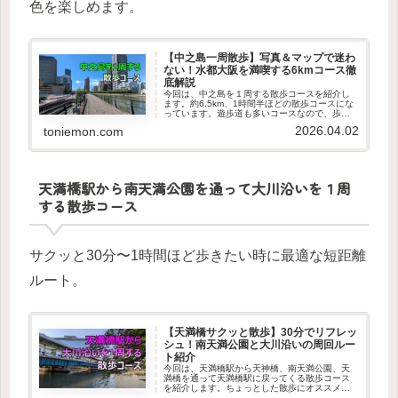
色を楽しめます。
【中之島一周散歩】写真＆マップで迷わ
ない！水都大阪を満喫する6kmコース徹
底解説
今回は、中之島を１周する散歩コースを紹介し
ます。約6.5km、1時間半ほどの散歩コースにな
っています。遊歩道も多いコースなので、歩き
やすいコースになっています。中之島を１周す
2026.04.02
toniemon.com
る散歩コースのマップ中之島公園の天満橋方面
（東側）にある剣先噴水を...
天満橋駅から南天満公園を通って大川沿いを１周
する散歩コース
サクッと30分〜1時間ほど歩きたい時に最適な短距離
ルート。
【天満橋サクッと散歩】30分でリフレッ
シュ！南天満公園と大川沿いの周回ルー
ト紹介
今回は、天満橋駅から天神橋、南天満公園、天
満橋を通って天満橋駅に戻ってくる散歩コース
を紹介します。ちょっとした散歩にオススメの
コースになっているので、これを参考に日頃の