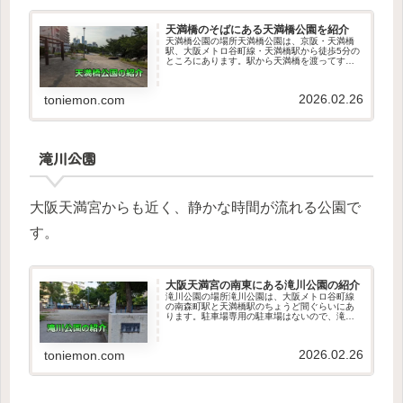
天満橋のそばにある天満橋公園を紹介
天満橋公園の場所天満橋公園は、京阪・天満橋
駅、大阪メトロ谷町線・天満橋駅から徒歩5分の
ところにあります。駅から天満橋を渡ってすぐ
の大川沿いにあります。天満橋公園の紹介天満
橋公園は春の桜がとても綺麗な場所です。近く
には桜の通り抜けで有名な造幣...
2026.02.26
toniemon.com
滝川公園
大阪天満宮からも近く、静かな時間が流れる公園で
す。
大阪天満宮の南東にある滝川公園の紹介
滝川公園の場所滝川公園は、大阪メトロ谷町線
の南森町駅と天満橋駅のちょうど間ぐらいにあ
ります。駐車場専用の駐車場はないので、滝川
公園周辺のコインパーキングを利用してくださ
い。滝川公園の紹介遊具滝川公園の南側には、
多くの遊具が設置されていて、子...
2026.02.26
toniemon.com