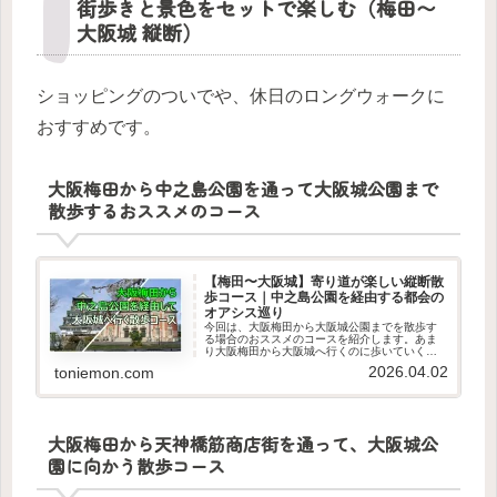
街歩きと景色をセットで楽しむ（梅田〜
大阪城 縦断）
ショッピングのついでや、休日のロングウォークに
おすすめです。
大阪梅田から中之島公園を通って大阪城公園まで
散歩するおススメのコース
【梅田〜大阪城】寄り道が楽しい縦断散
歩コース｜中之島公園を経由する都会の
オアシス巡り
今回は、大阪梅田から大阪城公園までを散歩す
る場合のおススメのコースを紹介します。あま
り大阪梅田から大阪城へ行くのに歩いていく人
は少ないと思いますが、歩いて行くのも楽しい
2026.04.02
toniemon.com
ですよ。おススメの散歩コースのマップ大阪メ
トロの東梅田駅から大阪城公園の...
大阪梅田から天神橋筋商店街を通って、大阪城公
園に向かう散歩コース