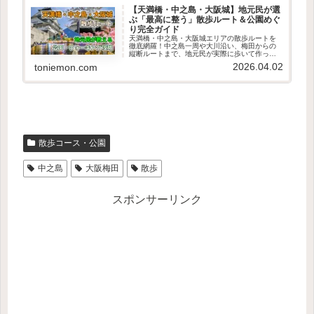
【天満橋・中之島・大阪城】地元民が選
ぶ「最高に整う」散歩ルート＆公園めぐ
り完全ガイド
天満橋・中之島・大阪城エリアの散歩ルートを
徹底網羅！中之島一周や大川沿い、梅田からの
縦断ルートまで、地元民が実際に歩いて作った
写真・マップ付きの攻略ガイドです。北大江公
2026.04.02
toniemon.com
園など休憩に最適な公園紹介も。今日の散歩コ
ース選びにどうぞ！
散歩コース・公園
中之島
大阪梅田
散歩
スポンサーリンク