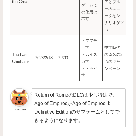
the Great
アとプル
ゲームで
ーのユニ
の使用は
ークなシ
不可
ナリオが 2
つ
・マプチ
ェ族
中世時代
The Last
・ムイス
の南米の3
2026/2/18
2,390
Chieftains
カ族
つのキャ
・トゥピ
ンペーン
族
Return of RomeのDLCは少し特殊で、
Age of EmpiresがAge of Empires II:
toniemon
Definitive Editionのサブゲームとしてで
きるようになります。