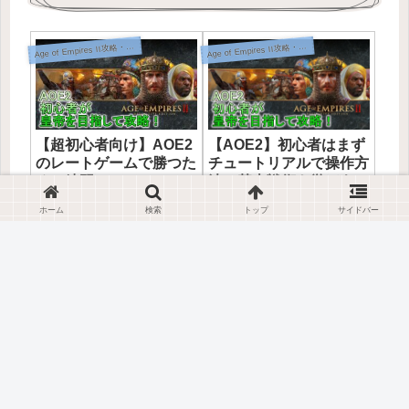
A
A
ge of Empires II攻略・戦術
ge of Empires II攻略・戦術
【AOE2】初心者はまず
【超初心者向け】AOE2
チュートリアルで操作方
のレートゲームで勝つた
法と基本戦術を学ぼう！
めの練習メニュー
【エイジオブエンパイア
Age of Empires2（以下、
Age of Empires II（AOE2）は
ホーム
検索
トップ
サイドバー
2】
AOE2）は初心者にとっては
初心者にとっては難しいゲー
難しいゲームだと思います。
ムだと思います。 町の人や兵
「操作方法がよくわからな
を操作することや、文明の特
い」、「進化って何？」、
色、兵の相性など覚えること
A
A
ge of Empires II攻略・戦術
ge of Empires II攻略・戦術
「兵の相性がわからない」な
も多いので最初は大変だと思
ど多くの疑問が出てくる事で
います。せっかくやるからに
しょう。なので、AOE2を初
はスカーミッシュのAI相手や
めて買った超初心者の...
レート...
軍は兵士数が大事！ラン
【AoE2攻略】初心者が
チェスター戦略から考え
AI《過大》に勝つための
る兵士数の重要性
完全ロードマップ｜上達