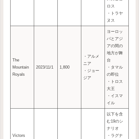
ロス
・トラヤ
ヌス
ヨーロッ
パとアジ
アの間の
地方が舞
・アルメ
The
台
ニア
Mountain
2023/11/1
1,800
・タマル
・ジョー
Royals
の即位
ジア
・トロス
大王
・イスマ
イル
以下を含
む19のシ
ナリオ
Victors
・ラグナ