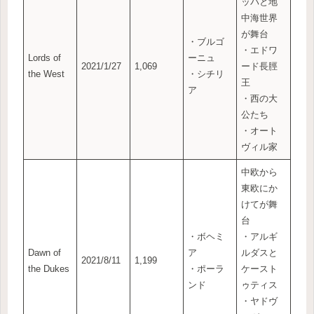
ッパと地
中海世界
が舞台
・ブルゴ
・エドワ
Lords of
ーニュ
2021/1/27
1,069
ード長脛
the West
・シチリ
王
ア
・西の大
公たち
・オート
ヴィル家
中欧から
東欧にか
けてが舞
台
・ボヘミ
・アルギ
Dawn of
ア
ルダスと
2021/8/11
1,199
the Dukes
・ポーラ
ケースト
ンド
ゥティス
・ヤドヴ