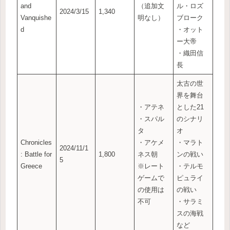
and
（追加文
ル・ロズ
2024/3/15
1,340
Vanquishe
明なし）
ブローク
d
・オット
ー大帝
・織田信
長
太古の世
界を舞台
・アテネ
とした21
・スパル
のシナリ
タ
オ
Chronicles
・アケメ
・マラト
2024/11/1
: Battle for
1,800
ネス朝
ンの戦い
5
Greece
※レート
・テルモ
ゲームで
ピュライ
の使用は
の戦い
不可
・サラミ
スの海戦
など