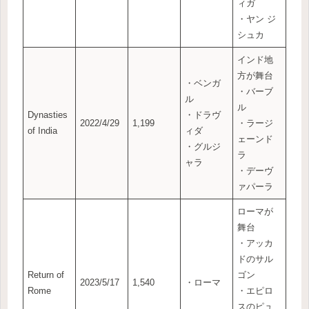
ィガ
・ヤン ジ
シュカ
インド地
方が舞台
・ベンガ
・バーブ
ル
ル
Dynasties
・ドラヴ
2022/4/29
1,199
・ラージ
of India
ィダ
ェーンド
・グルジ
ラ
ャラ
・デーヴ
ァパーラ
ローマが
舞台
・アッカ
ドのサル
Return of
ゴン
2023/5/17
1,540
・ローマ
Rome
・エピロ
スのピュ