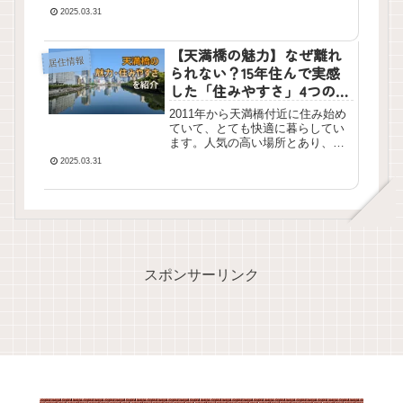
中央区）の両方に住んでいる経験
2025.03.31
があります。ちなみに今は南側に
住んでいます。天満橋と谷町四丁
【天満橋の魅力】なぜ離れ
目の間ぐらいです。以前、天満橋
居住情報
に住んでいて良いポイントを...
られない？15年住んで実感
した「住みやすさ」4つの理
由と生活利便性
2011年から天満橋付近に住み始め
ていて、とても快適に暮らしてい
ます。人気の高い場所とあり、最
近では特に天満橋～谷町四丁目あ
2025.03.31
たりにマンション建設ラッシュが
続いています。長く住んでいる自
分が天満橋周辺のおススメポイン
トを挙げていきたいと思いま...
スポンサーリンク